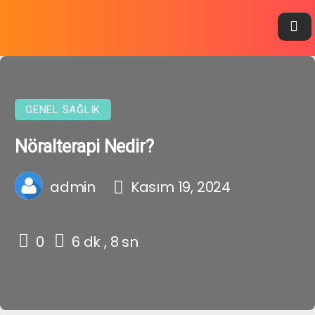
GENEL SAĞLIK
Nöralterapi Nedir?
admin
Kasım 19, 2024
0
6 dk , 8 sn