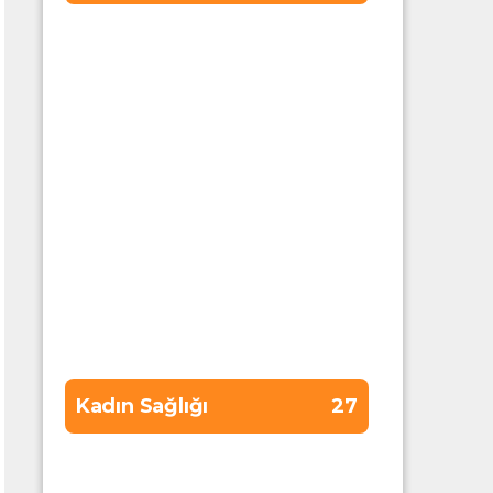
Diş Sağlığı
8
Diyet
15
Erkek Sağlığı
13
Gebelik
19
Genel Sağlık
59
Kadın Sağlığı
27
Sponsor
173