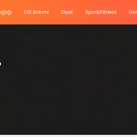
ağlığı
Cilt Bakımı
Diyet
Spor&Fitness
Gen
?