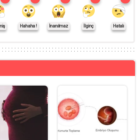
miş
Hahaha !
İnanılmaz
İlginç
Hatalı