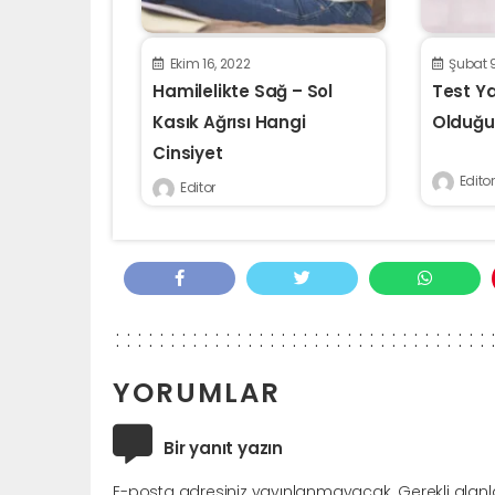
Ekim 16, 2022
Şubat 
Hamilelikte Sağ – Sol
Test Y
Kasık Ağrısı Hangi
Olduğu
Cinsiyet
Editor
Editor
YORUMLAR
Bir yanıt yazın
E-posta adresiniz yayınlanmayacak.
Gerekli alan