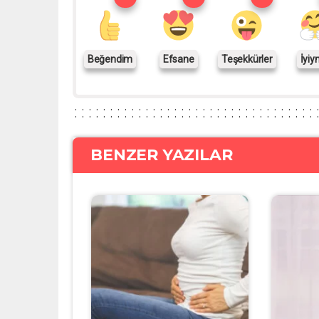
Beğendim
Efsane
Teşekkürler
İyiy
BENZER YAZILAR