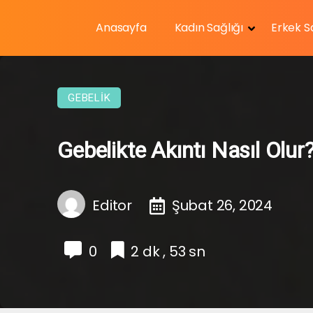
Anasayfa
Kadın Sağlığı
Erkek S
GEBELIK
Gebelikte Akıntı Nasıl Olur
Editor
Şubat 26, 2024
0
2 dk , 53 sn