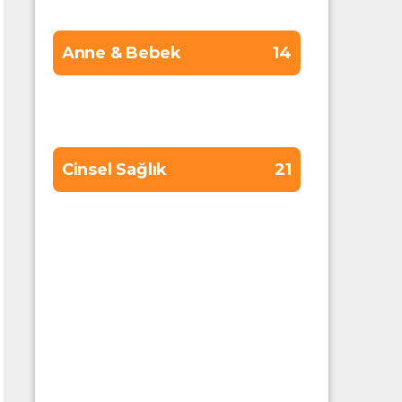
Anne & Bebek
14
Cilt Bakımı
13
Cinsel Sağlık
21
Diş Sağlığı
8
Diyet
15
Erkek Sağlığı
13