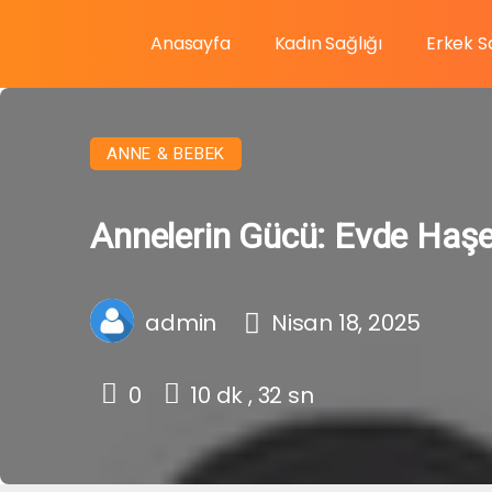
Anasayfa
Kadın Sağlığı
Erkek S
ANNE & BEBEK
Annelerin Gücü: Evde Haşe
admin
Nisan 18, 2025
0
10 dk , 32 sn