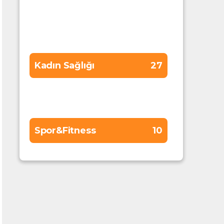
Gebelik
19
Genel Sağlık
59
Kadın Sağlığı
27
Sponsor
173
Spor&Fitness
10