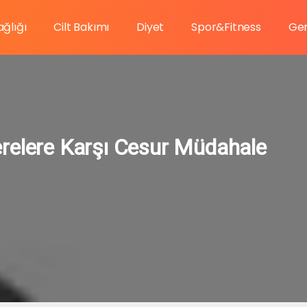
ağlığı
Cilt Bakımı
Diyet
Spor&Fitness
Gen
relere Karşı Cesur Müdahale