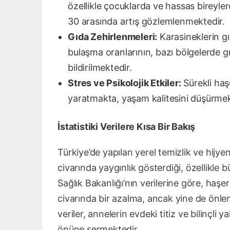
özellikle çocuklarda ve hassas bireyler
30 arasında artış gözlemlenmektedir.
Gıda Zehirlenmeleri:
Karasineklerin g
bulaşma oranlarının, bazı bölgelerde gı
bildirilmektedir.
Stres ve Psikolojik Etkiler:
Sürekli haş
yaratmakta, yaşam kalitesini düşürmek
İstatistiki Verilere Kısa Bir Bakış
Türkiye’de yapılan yerel temizlik ve hijy
civarında yaygınlık gösterdiği, özellikle b
Sağlık Bakanlığı’nın verilerine göre, haş
civarında bir azalma, ancak yine de önlem
veriler, annelerin evdeki titiz ve bilinçli
önüne sermektedir.