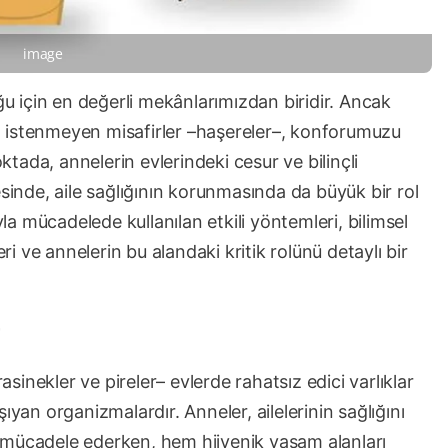
image
ğu için en değerli mekânlarımızdan biridir. Ancak
 istenmeyen misafirler –haşereler–, konforumuzu
oktada, annelerin evlerindeki cesur ve bilinçli
esinde, aile sağlığının korunmasında da büyük bir rol
 mücadelede kullanılan etkili yöntemleri, bilimsel
eri ve annelerin bu alandaki kritik rolünü detaylı bir
inekler ve pireler– evlerde rahatsız edici varlıklar
ıyan organizmalardır. Anneler, ailelerinin sağlığını
 mücadele ederken, hem hijyenik yaşam alanları