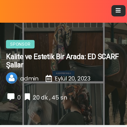
SPONSOR
Kalite ve Estetik Bir Arada: ED SCARF
Şallar
admin
Eylül 20, 2023
0
20 dk , 45 sn