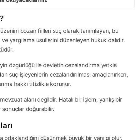
?
zenini bozan fiilleri suç olarak tanımlayan, bu
en ve yargılama usullerini düzenleyen hukuk dalıdır.
züdür.
n özgürlüğü ile devletin cezalandırma yetkisi
dan suç işleyenlerin cezalandırılması amaçlanırken,
ma hakkı titizlikle korunur.
evzuat alanı değildir. Hatalı bir işlem, yanlış bir
r sonuçlar doğurabilir.
arı
odaklandığını düşünmek büyük bir yanılgı olur.