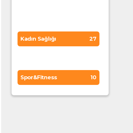
Gebelik
19
Genel Sağlık
59
Kadın Sağlığı
27
Sponsor
173
Spor&Fitness
10