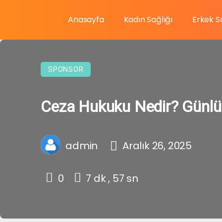
Anasayfa
Kadın Sağlığı
Erkek S
SPONSOR
Ceza Hukuku Nedir? Günlük
admin
Aralık 26, 2025
0
7 dk , 57 sn