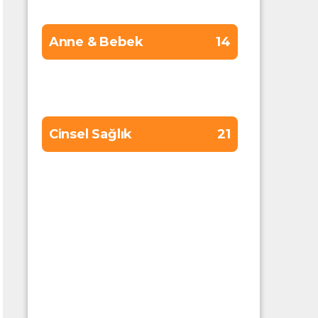
Anne & Bebek
14
Cilt Bakımı
13
Cinsel Sağlık
21
Diş Sağlığı
8
Diyet
15
Erkek Sağlığı
13